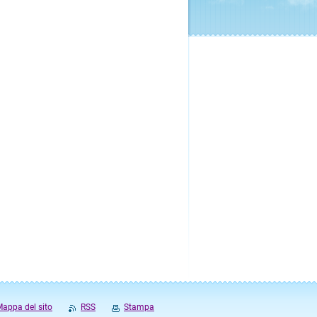
appa del sito
RSS
Stampa